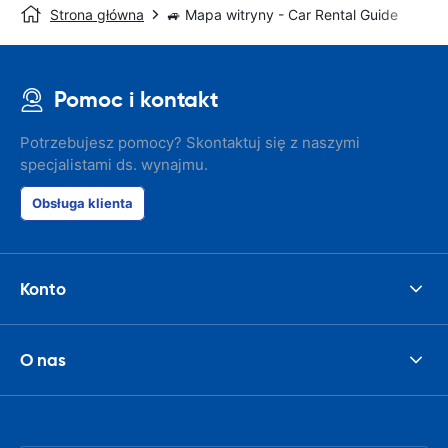
Strona główna
🚙 Mapa witryny - Car Rental Guide
Pomoc i kontakt
Potrzebujesz pomocy? Skontaktuj się z naszymi
specjalistami ds. wynajmu.
Obsługa klienta
Konto
O nas