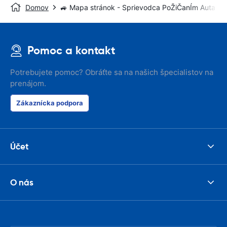
Domov
🚙 Mapa stránok - Sprievodca PoŽiČanÍm Auta
Pomoc a kontakt
Potrebujete pomoc? Obráťte sa na našich špecialistov na
prenájom.
Zákaznícka podpora
Účet
O nás