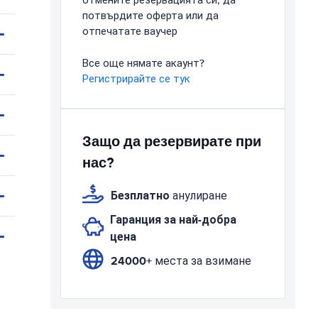
отмените резервацията си, да
потвърдите оферта или да
отпечатате ваучер
Все още нямате акаунт?
Регистрирайте се тук
Защо да резервирате при
нас?
Безплатно
анулиране
Гаранция за най-добра
цена
24000+
места за взимане