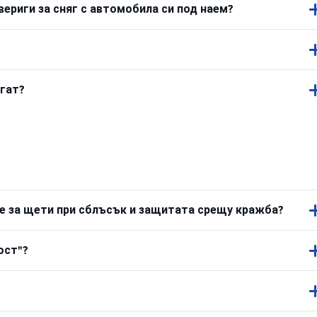
вериги за сняг с автомобила си под наем?
агат?
е за щети при сблъсък и защитата срещу кражба?
ост"?