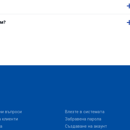
ем?
ни въпроси
Влезте в системата
 клиенти
Забравена парола
та
Създаване на акаунт