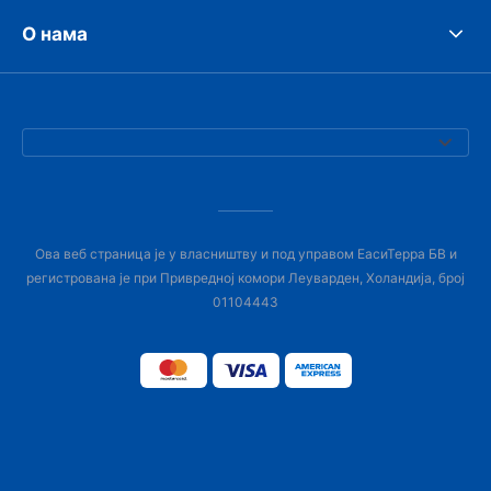
О нама
Ова веб страница је у власништву и под управом ЕасиТерра БВ и
регистрована је при Привредној комори Леуварден, Холандија, број
01104443