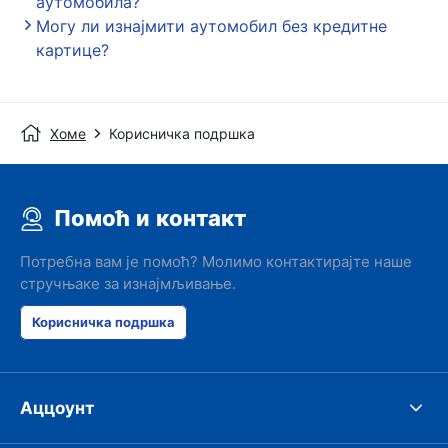
аутомобила?
Могу ли изнајмити аутомобил без кредитне
картице?
Хоме
Корисничка подршка
Помоћ и контакт
Потребна вам је помоћ? Молимо контактирајте наше
стручњаке за изнајмљивање.
Корисничка подршка
Аццоунт