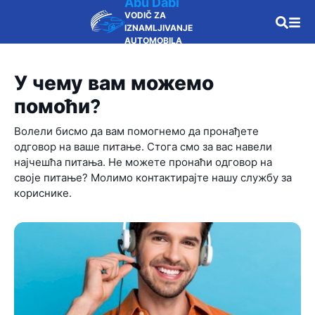
Abu Dabi
VODIČ ZA
IZNAMLJIVANJE
AUTOMOBILA
У чему вам можемо
помоћи?
Волели бисмо да вам помогнемо да пронађете
одговор на ваше питање. Стога смо за вас навели
најчешћа питања. Не можете пронаћи одговор на
своје питање? Молимо контактирајте нашу службу за
кориснике.