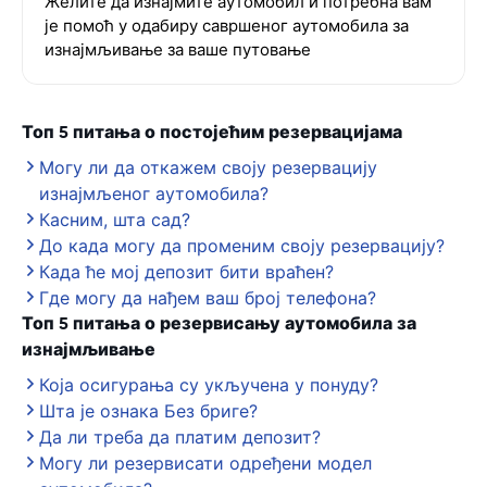
Желите да изнајмите аутомобил и потребна вам
је помоћ у одабиру савршеног аутомобила за
изнајмљивање за ваше путовање
Топ 5 питања о постојећим резервацијама
Могу ли да откажем своју резервацију
изнајмљеног аутомобила?
Касним, шта сад?
До када могу да променим своју резервацију?
Када ће мој депозит бити враћен?
Где могу да нађем ваш број телефона?
Топ 5 питања о резервисању аутомобила за
изнајмљивање
Која осигурања су укључена у понуду?
Шта је ознака Без бриге?
Да ли треба да платим депозит?
Могу ли резервисати одређени модел