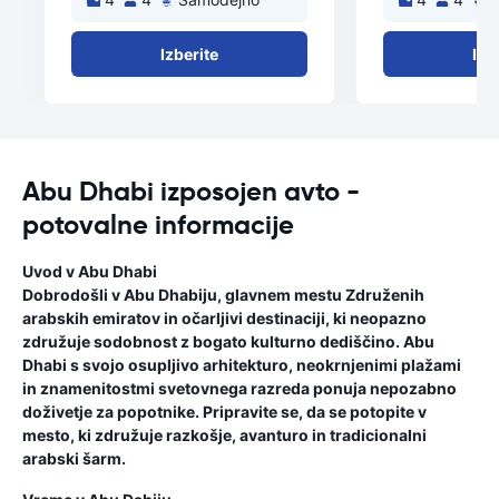
Izberite
Izb
Abu Dhabi izposojen avto -
potovalne informacije
Uvod v Abu Dhabi
Dobrodošli v Abu Dhabiju, glavnem mestu Združenih
arabskih emiratov in očarljivi destinaciji, ki neopazno
združuje sodobnost z bogato kulturno dediščino. Abu
Dhabi s svojo osupljivo arhitekturo, neokrnjenimi plažami
in znamenitostmi svetovnega razreda ponuja nepozabno
doživetje za popotnike. Pripravite se, da se potopite v
mesto, ki združuje razkošje, avanturo in tradicionalni
arabski šarm.