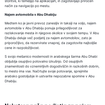
storitve, ki temeljijo na aplikacijah, in zagotavljajo priročen
način za navigacijo po mestu.
Najem avtomobila v Abu Dhabiju
Medtem ko je javni prevoz zanesljiv in taksiji na voljo, najem
avtomobila v Abu Dhabiju ponuja prilagodljivost za
raziskovanje mesta in njegove okolice v svojem tempu. V Abu
Dhabiju deluje več podjetij za najem avtomobilov, zato je
priporočljivo, da rezervirate vnaprej, da zagotovite najboljše
cene in razpoložljivost.
S svojo mešanico modernosti in arabskega šarma Abu Dhabi
obljublja osupljivo potovalno izkušnjo. Od osupljivih
znamenitosti do vznemirljivih dogodivščin in razkošnih dobrin,
to mesto ima vse. Načrtujte svoje potovanje, sprejmite
arabsko gostoljubje in ustvarite nepozabne spomine v Abu
Dhabiju.