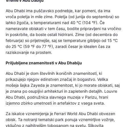
Vreme v Abu Dabiju
Abu Dhabi ima puščavsko podnebje, kar pomeni, da ima
vroča poletja in mile zime. Poletja (od junija do septembra) so
lahko žgoča, s temperaturami nad 40 °C (104 °F). Če
nameravate obiskati v tem času, bodite pripravljeni na vročino
in poskrbite, da boste ostali hidrirani. Zime (od decembra do
februarja) so prijetnejše, saj se temperature gibljejo od 15 °C
do 25 °C (59 °F do 77 °F), zaradi česar je idealen čas za
raziskovanje na prostem.
Priljubljene znamenitosti v Abu Dhabiju
Abu Dhabi je dom številnih ikoničnih znamenitosti, ki
prikazujejo njegov edinstven značaj in bogastvo. Velika
mošeja šejka Zayeda je znamenitost, ki jo morate obiskati, saj
je znana po osupljivi arhitekturi in zapletenih detajlih. Louvre
Abu Dhabi, podružnica slavnega muzeja v Parizu, hrani
izjemno zbirko umetnosti in artefaktov z vsega sveta.
Za iskalce vznemirjenja je Ferrari World Abu Dhabi obvezen
obisk. Ta notranji tematski park ponuja vznemirljive vožnje,
vključno z najhitrejšim toboganom na svetu. Slikovita