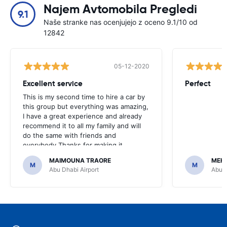
Najem Avtomobila Pregledi
9.1
Naše stranke nas ocenjujejo z oceno 9.1/10 od
12842
05-12-2020
Excellent service
Perfect
This is my second time to hire a car by
this group but everything was amazing,
I have a great experience and already
recommend it to all my family and will
do the same with friends and
everybody.Thanks for making it
affordable and easy.
MAIMOUNA TRAORE
MEHD
M
M
Abu Dhabi Airport
Abu D