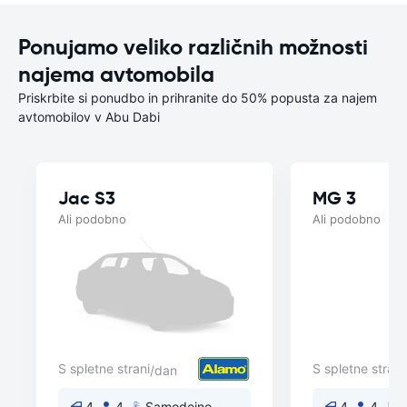
Ponujamo veliko različnih možnosti
najema avtomobila
Priskrbite si ponudbo in prihranite do 50% popusta za najem
avtomobilov v Abu Dabi
Jac S3
MG 3
Ali podobno
Ali podobno
S spletne strani
S spletne strani
/dan
4
4
Samodejno
4
4