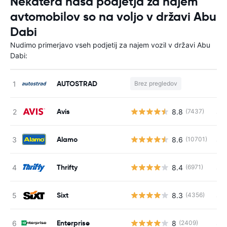
Nekatera naša podjetja za najem
avtomobilov so na voljo v državi Abu
Dabi
Nudimo primerjavo vseh podjetij za najem vozil v državi Abu
Dabi:
AUTOSTRAD
Brez pregledov
St
Avis
8.8
S s
(7437)
Alamo
8.6
S s
(10701)
Thrifty
8.4
S s
(6971)
Sixt
8.3
S s
(4356)
Enterprise
8
S s
(2409)