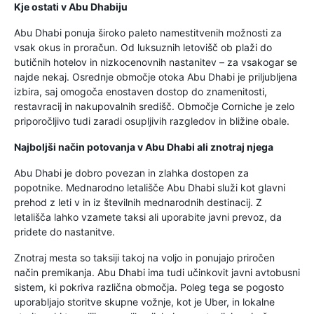
Kje ostati v Abu Dhabiju
Abu Dhabi ponuja široko paleto namestitvenih možnosti za
vsak okus in proračun. Od luksuznih letovišč ob plaži do
butičnih hotelov in nizkocenovnih nastanitev – za vsakogar se
najde nekaj. Osrednje območje otoka Abu Dhabi je priljubljena
izbira, saj omogoča enostaven dostop do znamenitosti,
restavracij in nakupovalnih središč. Območje Corniche je zelo
priporočljivo tudi zaradi osupljivih razgledov in bližine obale.
Najboljši način potovanja v Abu Dhabi ali znotraj njega
Abu Dhabi je dobro povezan in zlahka dostopen za
popotnike. Mednarodno letališče Abu Dhabi služi kot glavni
prehod z leti v in iz številnih mednarodnih destinacij. Z
letališča lahko vzamete taksi ali uporabite javni prevoz, da
pridete do nastanitve.
Znotraj mesta so taksiji takoj na voljo in ponujajo priročen
način premikanja. Abu Dhabi ima tudi učinkovit javni avtobusni
sistem, ki pokriva različna območja. Poleg tega se pogosto
uporabljajo storitve skupne vožnje, kot je Uber, in lokalne