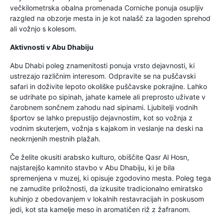
večkilometrska obalna promenada Corniche ponuja osupljiv
razgled na obzorje mesta in je kot nalašč za lagoden sprehod
ali vožnjo s kolesom.
Aktivnosti v Abu Dhabiju
Abu Dhabi poleg znamenitosti ponuja vrsto dejavnosti, ki
ustrezajo različnim interesom. Odpravite se na puščavski
safari in doživite lepoto okoliške puščavske pokrajine. Lahko
se udrihate po sipinah, jahate kamele ali preprosto uživate v
čarobnem sončnem zahodu nad sipinami. Ljubitelji vodnih
športov se lahko prepustijo dejavnostim, kot so vožnja z
vodnim skuterjem, vožnja s kajakom in veslanje na deski na
neokrnjenih mestnih plažah.
Če želite okusiti arabsko kulturo, obiščite Qasr Al Hosn,
najstarejšo kamnito stavbo v Abu Dhabiju, ki je bila
spremenjena v muzej, ki opisuje zgodovino mesta. Poleg tega
ne zamudite priložnosti, da izkusite tradicionalno emiratsko
kuhinjo z obedovanjem v lokalnih restavracijah in poskusom
jedi, kot sta kamelje meso in aromatičen riž z žafranom.