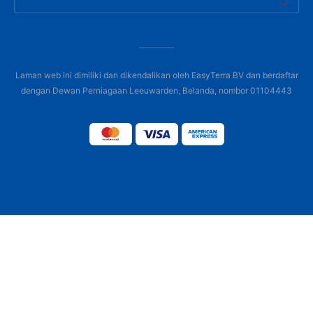
Laman web ini dimiliki dan dikendalikan oleh EasyTerra BV dan berdaftar
dengan Dewan Perniagaan Leeuwarden, Belanda, nombor 01104443