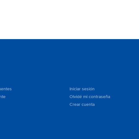
uentes
Iniciar sesión
nte
Olvidé mi contraseña
Crear cuenta