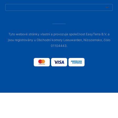
Tyto webové stránky vlastní a provozuje společnost EasyTerra B.V. a
jsou registrovány u Obchodní komory Leeuwarden, Nizozemsko, číslo
01104443.